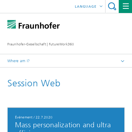
LANGUAGE
DEUTSCH
ENGLISH
Fraunhofer-Gesellschaft | FutureWork360
Where am I?
Homepage
Session Web
Événement
/
22.7.2020
Mass personalization and ultra