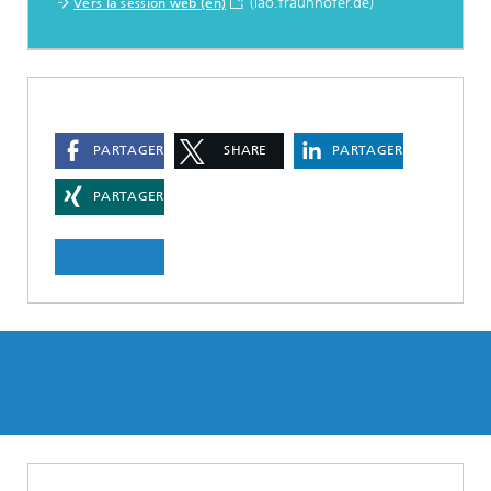
(iao.fraunhofer.de)
Vers la session web (en)
PARTAGER
SHARE
PARTAGER
PARTAGER