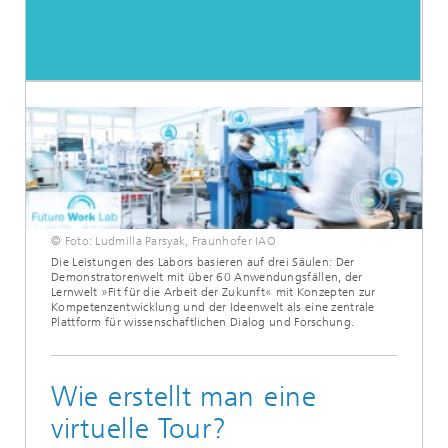
© Foto: Ludmilla Parsyak, Fraunhofer IAO
Die Leistungen des Labors basieren auf drei Säulen: Der
Demonstratorenwelt mit über 60 Anwendungsfällen, der
Lernwelt »Fit für die Arbeit der Zukunft« mit Konzepten zur
Kompetenzentwicklung und der Ideenwelt als eine zentrale
Plattform für wissenschaftlichen Dialog und Forschung.
Wie erstellt man eine
virtuelle Tour?