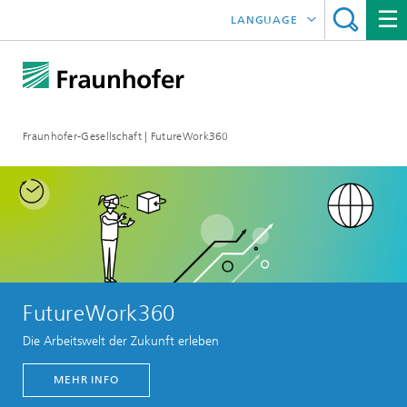
LANGUAGE
ENGLISH
FRANÇAIS
Fraunhofer-Gesellschaft | FutureWork360
FutureWork360
Die Arbeitswelt der Zukunft erleben
MEHR INFO